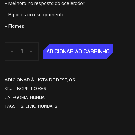
– Melhora na resposta do acelerador
– Pipocos no escapamento
– Flames
-
-
+
+
ADICIONAR AO CARRINHO
ADICIONAR À LISTA DE DESEJOS
SKU:
ENGPREP00366
CATEGORIA:
HONDA
TAGS:
1.5
,
CIVIC
,
HONDA
,
SI