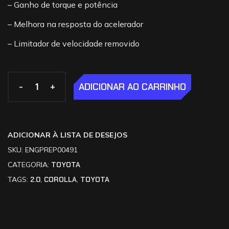
– Ganho de torque e potência
– Melhora na resposta do acelerador
– Limitador de velocidade removido
-
-
+
+
ADICIONAR AO CARRINHO
ADICIONAR À LISTA DE DESEJOS
SKU:
ENGPREP00491
CATEGORIA:
TOYOTA
TAGS:
2.0
,
COROLLA
,
TOYOTA