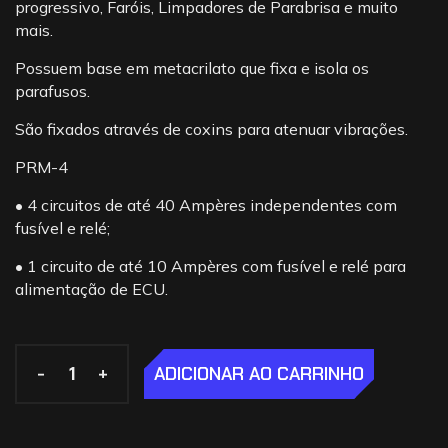
progressivo, Faróis, Limpadores de Parabrisa e muito
mais.
Possuem base em metacrilato que fixa e isola os
parafusos.
São fixados através de coxins para atenuar vibrações.
PRM-4
• 4 circuitos de até 40 Ampères independentes com
fusível e relé;
• 1 circuito de até 10 Ampères com fusível e relé para
alimentação de ECU.
-
-
+
+
ADICIONAR AO CARRINHO