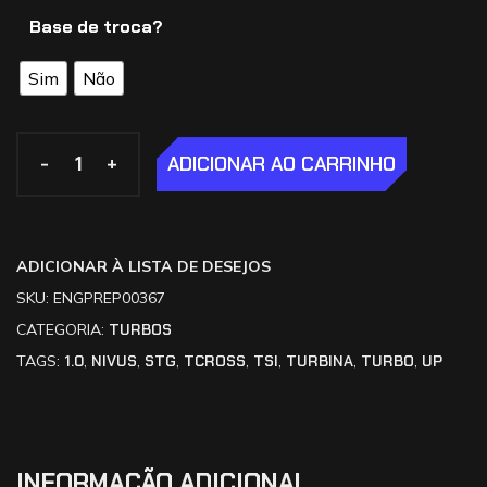
Base de troca?
Sim
Não
-
-
+
+
ADICIONAR AO CARRINHO
ADICIONAR À LISTA DE DESEJOS
SKU:
ENGPREP00367
CATEGORIA:
TURBOS
TAGS:
1.0
,
NIVUS
,
STG
,
TCROSS
,
TSI
,
TURBINA
,
TURBO
,
UP
INFORMAÇÃO ADICIONAL