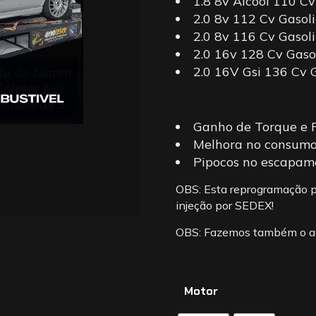
1.8 8v Álcool 110 Cv
2.0 8v 112 Cv Gasol
2.0 8v 116 Cv Gasol
2.0 16v 128 Cv Gaso
2.0 16V Gsi 136 Cv 
Ganho de Torque e P
Melhora no consum
Pipocos no escapam
OBS: Esta reprogramação po
injeção por SEDEX!
OBS: Fazemos também o ac
Motor