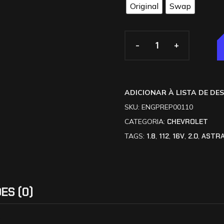
Original
Swap
-
-
+
+
ADICIONAR À LISTA DE DE
SKU:
ENGPREP00110
CATEGORIA:
CHEVROLET
TAGS:
1.8
,
112
,
16V
,
2.0
,
ASTR
ES (0)