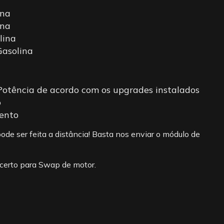
ina
ina
lina
Gasolina
otência de acordo com os upgrades instalados
o
ento
de ser feita a distância! Basta nos enviar o módulo de
erto para Swap de motor.