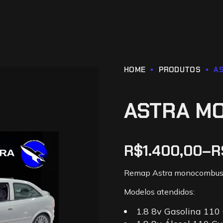
HOME
PRODUTOS
A
ASTRA M
R$
1.400,00
–
R
Remap Astra monocombust
Modelos atendidos:
1.8 8v Gasolina 110