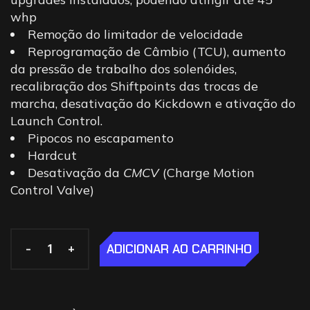
whp
Remoção do limitador de velocidade
Reprogramação de Câmbio (TCU), aumento
da pressão de trabalho dos solenóides,
recalibração dos Shiftpoints das trocas de
marcha, desativação do Kickdown e ativação do
Launch Control.
Pipocos no escapamento
Hardcut
Desativação da
CMCV
(Charge Motion
Control Valve)
-
-
+
+
ADICIONAR AO CARRINHO